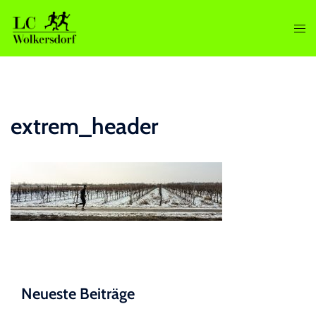
Zum
Inhalt
Men
springen
ums
extrem_header
Neueste Beiträge