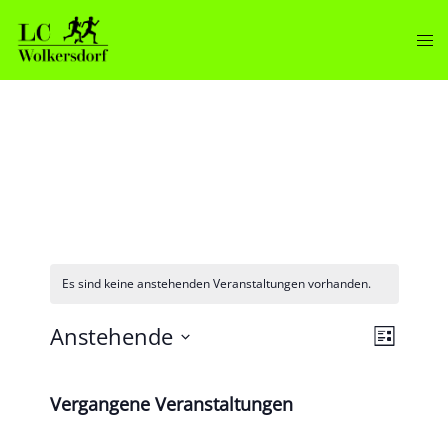
Zum
Inhalt
Men
springen
ums
Es sind keine anstehenden Veranstaltungen vorhanden.
Anstehende
LISTE
Veranst
Ansicht
Datum
Ansicht
Navigat
wählen.
Vergangene Veranstaltungen
Navigat