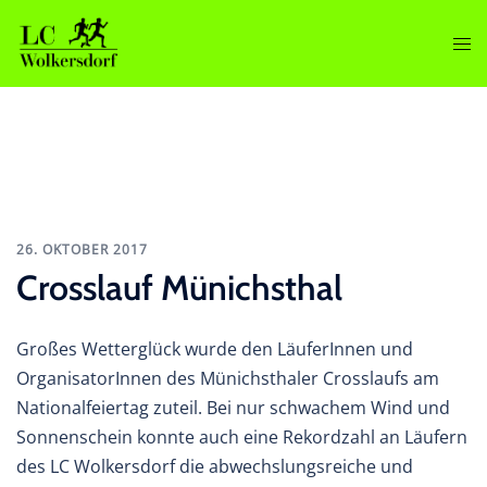
Zum
Inhalt
Men
springen
ums
26. OKTOBER 2017
Crosslauf Münichsthal
Großes Wetterglück wurde den LäuferInnen und
OrganisatorInnen des Münichsthaler Crosslaufs am
Nationalfeiertag zuteil. Bei nur schwachem Wind und
Sonnenschein konnte auch eine Rekordzahl an Läufern
des LC Wolkersdorf die abwechslungsreiche und