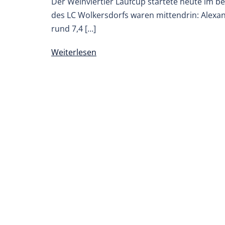
Der Weinviertler Laufcup startete heute im b
des LC Wolkersdorfs waren mittendrin: Alexan
rund 7,4 […]
Weiterlesen