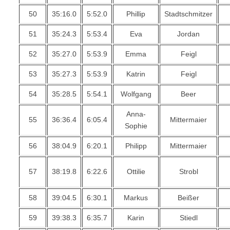
50
35:16.0
5:52.0
Phillip
Stadtschmitzer
51
35:24.3
5:53.4
Eva
Jordan
52
35:27.0
5:53.9
Emma
Feigl
53
35:27.3
5:53.9
Katrin
Feigl
54
35:28.5
5:54.1
Wolfgang
Beer
Anna-
55
36:36.4
6:05.4
Mittermaier
Sophie
56
38:04.9
6:20.1
Philipp
Mittermaier
57
38:19.8
6:22.6
Ottilie
Strobl
58
39:04.5
6:30.1
Markus
Beißer
59
39:38.3
6:35.7
Karin
Stiedl