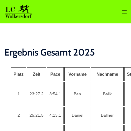
Zum
Inhalt
Men
springen
ums
Ergebnis Gesamt 2025
Platz
Zeit
Pace
Vorname
Nachname
S
1
23:27.2
3:54.1
Ben
Balik
2
25:21.5
4:13.1
Daniel
Ballner