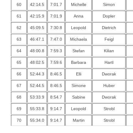
60
42:14.5
7:01.7
Michelle
Simon
61
42:15.9
7:01.9
Anna
Dopler
62
45:09.5
7:30.8
Leopold
Dietrich
63
46:47.1
7:47.0
Michaela
Feigl
64
48:00.8
7:59.3
Stefan
Kilian
65
48:02.5
7:59.6
Barbara
Hartl
66
52:44.3
8:46.5
Elli
Dworak
67
52:44.5
8:46.5
Simone
Huber
68
53:33.9
8:54.7
Sabine
Dworak
69
55:33.8
9:14.7
Leopold
Strobl
70
55:34.0
9:14.7
Martin
Strobl