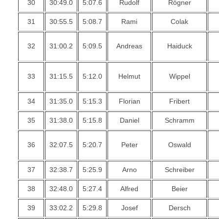
30
30:49.0
5:07.6
Rudolf
Rögner
31
30:55.5
5:08.7
Rami
Colak
32
31:00.2
5:09.5
Andreas
Haiduck
33
31:15.5
5:12.0
Helmut
Wippel
34
31:35.0
5:15.3
Florian
Fribert
35
31:38.0
5:15.8
Daniel
Schramm
36
32:07.5
5:20.7
Peter
Oswald
37
32:38.7
5:25.9
Arno
Schreiber
38
32:48.0
5:27.4
Alfred
Beier
39
33:02.2
5:29.8
Josef
Dersch