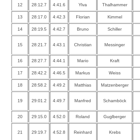
12
28:12.7
4:41.6
Ylva
Thalhammer
13
28:17.0
4:42.3
Florian
Kimmel
14
28:19.5
4:42.7
Bruno
Schiller
15
28:21.7
4:43.1
Christian
Messinger
16
28:27.7
4:44.1
Mario
Kraft
17
28:42.2
4:46.5
Markus
Weiss
18
28:58.2
4:49.2
Matthias
Matzenberger
19
29:01.2
4:49.7
Manfred
Schamböck
20
29:15.0
4:52.0
Roland
Guglberger
21
29:19.7
4:52.8
Reinhard
Krebs