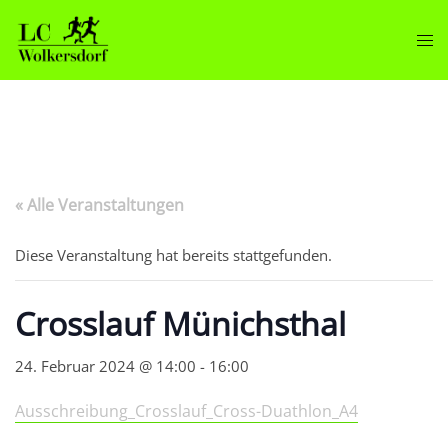
Zum
Inhalt
Men
springen
ums
« Alle Veranstaltungen
Diese Veranstaltung hat bereits stattgefunden.
Crosslauf Münichsthal
24. Februar 2024 @ 14:00
-
16:00
Ausschreibung_Crosslauf_Cross-Duathlon_A4