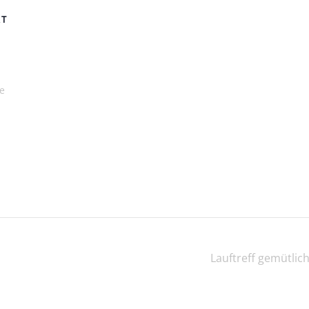
RT
e
Lauftreff gemütlic